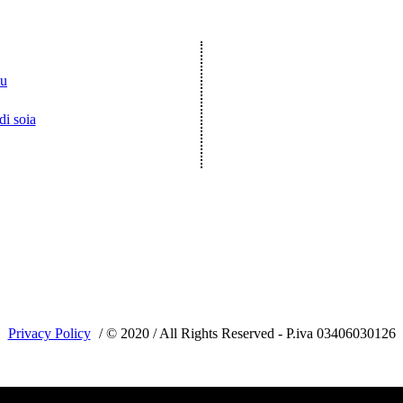
nu
di soia
Privacy Policy
/ © 2020 / All Rights Reserved - P.iva 03406030126