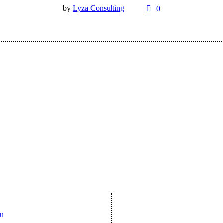
by
Lyza Consulting
0
nu